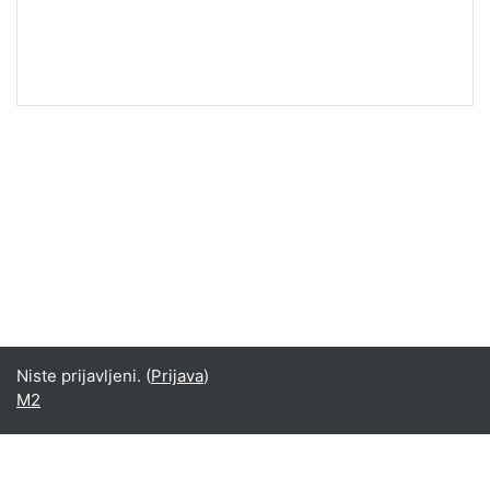
Niste prijavljeni. (
Prijava
)
M2
Srpski ‎(sr_lt)‎
Deutsch ‎(de)‎
English ‎(en)‎