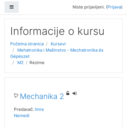
Bočni panel
Niste prijavljeni. (
Prijava
)
Idi na glavni sadržaj
Informacije o kursu
Početna stranica
Kursevi
Mehatronika i Mašinstvo - Mechatronika és
Gépészet
M2
Rezime
Mechanika 2
Predavač:
Imre
Nemedi