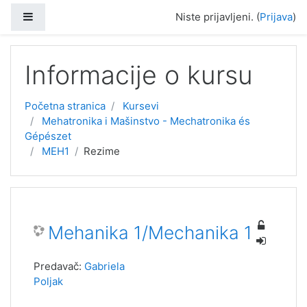
Bočni panel
Niste prijavljeni. (
Prijava
)
Idi na glavni sadržaj
Informacije o kursu
Početna stranica
Kursevi
Mehatronika i Mašinstvo - Mechatronika és
Gépészet
MEH1
Rezime
Mehanika 1/Mechanika 1
Predavač:
Gabriela
Poljak