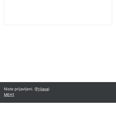
Niste prijavljeni. (
Prijava
)
MEH1
Srpski ‎(sr_lt)‎
Deutsch ‎(de)‎
English ‎(en)‎