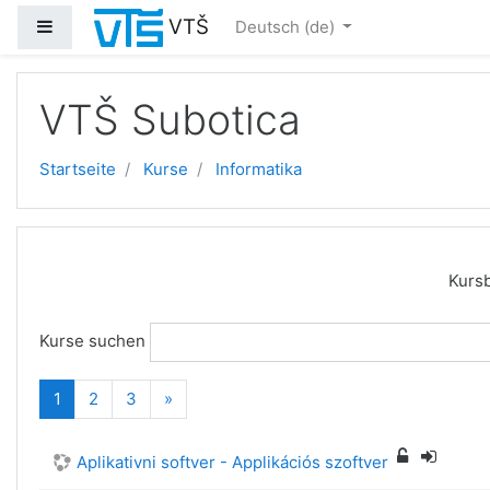
VTŠ
Website-Übersicht
Deutsch ‎(de)‎
Zum Hauptinhalt
VTŠ Subotica
Startseite
Kurse
Informatika
Kursb
Kurse suchen
(aktuell)
Weiter
1
2
3
»
Aplikativni softver - Applikációs szoftver